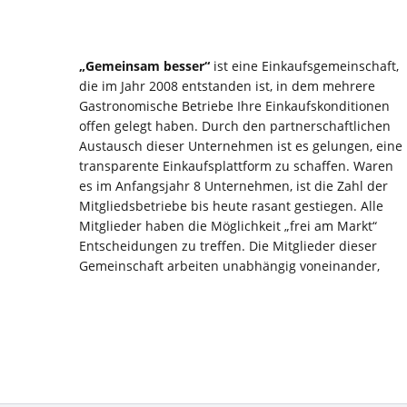
„Gemeinsam besser“
ist eine Einkaufsgemeinschaft,
jedes in seinem Unternehmen. Die Mitglieder
benötigt und die somit nicht im Preisfokus des
die im Jahr 2008 entstanden ist, in dem mehrere
bündeln allerdings immer mehr Umsatz über die
Einzelnen liegen. Im Gegensatz zu anderen
Gastronomische Betriebe Ihre Einkaufskonditionen
Lieferanten und Dienstleister der
Einkaufsgemeinschaften arbeiten die Mitglieder der
offen gelegt haben. Durch den partnerschaftlichen
Einkaufsgemeinschaft, so dass sich die
„Gemeinsam besser“ wie eine Selbsthilfegruppe
Austausch dieser Unternehmen ist es gelungen, eine
Rahmenkonditionen stetig verbessert haben. Dabei
zusammen und entscheiden mit Ihrer Stimme,
transparente Einkaufsplattform zu schaffen. Waren
ist es vor allem wichtig, dass jedes dieser Mitglieder
welche Lieferanten und Dienstleister in der
es im Anfangsjahr 8 Unternehmen, ist die Zahl der
seine Stärken einbringt, um auch von den Stärken der
Einkaufsgemeinschaft Gemeinsam besser
Mitgliedsbetriebe bis heute rasant gestiegen. Alle
anderen profitieren zu können. Oft liegt der Erfolg im
Mitglieder haben die Möglichkeit „frei am Markt“
Einkauf nicht bei den ersten zwanzig oder dreißig
Entscheidungen zu treffen. Die Mitglieder dieser
Artikeln, welche man täglich braucht, sondern vor
Gemeinschaft arbeiten unabhängig voneinander,
allem in Produkten, die man nur alle paar Wochen